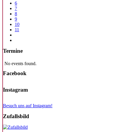
6
7
8
9
10
11
Termine
No events found.
Facebook
Instagram
Besuch uns auf Instagram!
Zufallsbild