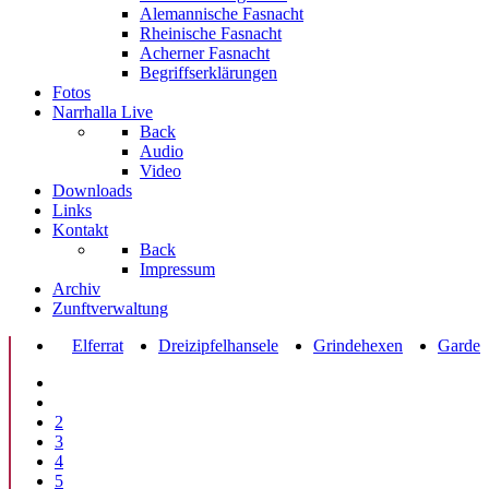
Alemannische Fasnacht
Rheinische Fasnacht
Acherner Fasnacht
Begriffserklärungen
Fotos
Narrhalla Live
Back
Audio
Video
Downloads
Links
Kontakt
Back
Impressum
Archiv
Zunftverwaltung
Elferrat
Dreizipfelhansele
Grindehexen
Garde
2
3
4
5