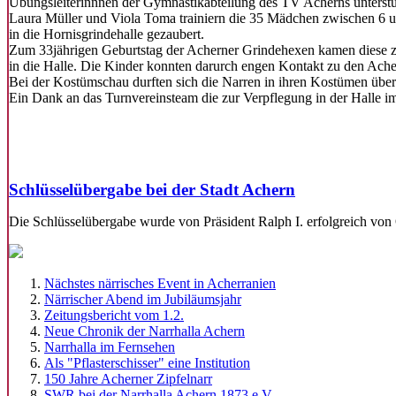
Übungsleiterinnnen der Gymnastikabteilung des TV Acherns unterstützt
Laura Müller und Viola Toma trainiern die 35 Mädchen zwischen 6 u
in die Hornisgrindehalle gezaubert.
Zum 33jährigen Geburtstag der Acherner Grindehexen kamen diese z
in die Halle. Die Kinder konnten darurch engen Kontakt zu den Ac
Bei der Kostümschau durften sich die Narren in ihren Kostümen über
Ein Dank an das Turnvereinsteam die zur Verpflegung in der Halle i
Schlüsselübergabe bei der Stadt Achern
Die Schlüsselübergabe wurde von Präsident Ralph I. erfolgreich von
Nächstes närrisches Event in Acherranien
Närrischer Abend im Jubiläumsjahr
Zeitungsbericht vom 1.2.
Neue Chronik der Narrhalla Achern
Narrhalla im Fernsehen
Als "Pflasterschisser" eine Institution
150 Jahre Acherner Zipfelnarr
SWR bei der Narrhalla Achern 1873 e.V.