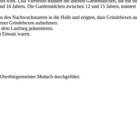
 wird. Lisa Vierneisel trainiert die ältesten Gardemädchen, die mit ih
nd 16 Jahren. Die Gardemädchen zwischen 12 und 15 Jahren, trainier
u den Nachwuchsnarren in die Halle und zeigten, dass Grindehexen a
herner Grindehexen aufnehmen.
 dem Laufsteg präsentieren.
m Einsatz waren.
 Oberbürgermeister Muttach durchgeführt.