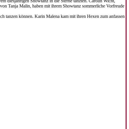
rem diesjährigen Showtanz in die Sterne tanzten. Carolin Wicht,
t von Tanja Malin, haben mit ihrem Showtanz sommerliche Vorfreude
uch tanzen können. Karin Malena kam mit ihren Hexen zum anfassen