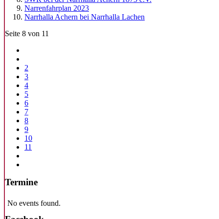
Narrenfahrplan 2023
Narrhalla Achern bei Narrhalla Lachen
Seite 8 von 11
2
3
4
5
6
7
8
9
10
11
Termine
No events found.