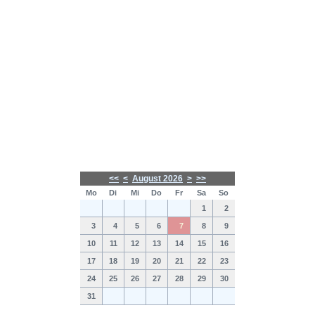
<<
<
August 2026
>
>>
Mo
Di
Mi
Do
Fr
Sa
So
1
2
3
4
5
6
7
8
9
10
11
12
13
14
15
16
17
18
19
20
21
22
23
24
25
26
27
28
29
30
31