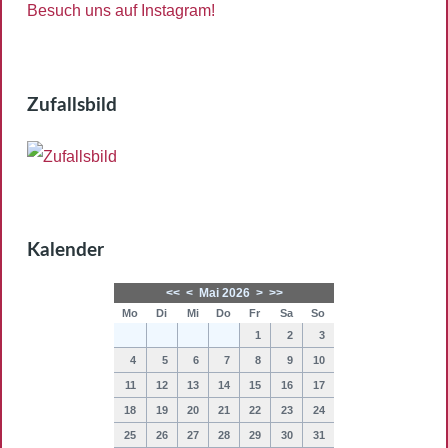
Besuch uns auf Instagram!
Zufallsbild
Kalender
<<
<
Mai 2026
>
>>
Mo
Di
Mi
Do
Fr
Sa
So
1
2
3
4
5
6
7
8
9
10
11
12
13
14
15
16
17
18
19
20
21
22
23
24
25
26
27
28
29
30
31