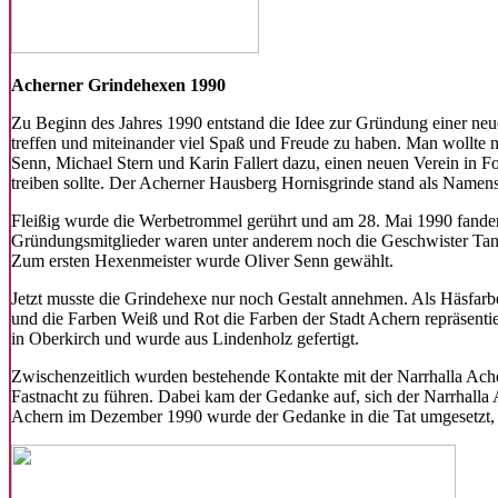
Acherner Grindehexen 1990
Zu Beginn des Jahres 1990 entstand die Idee zur Gründung einer neu
treffen und miteinander viel Spaß und Freude zu haben. Man wollte ni
Senn, Michael Stern und Karin Fallert dazu, einen neuen Verein in F
treiben sollte. Der Acherner Hausberg Hornisgrinde stand als Namens
Fleißig wurde die Werbetrommel gerührt und am 28. Mai 1990 fande
Gründungsmitglieder waren unter anderem noch die Geschwister Ta
Zum ersten Hexenmeister wurde Oliver Senn gewählt.
Jetzt musste die Grindehexe nur noch Gestalt annehmen. Als Häsfarb
und die Farben Weiß und Rot die Farben der Stadt Achern repräsent
in Oberkirch und wurde aus Lindenholz gefertigt.
Zwischenzeitlich wurden bestehende Kontakte mit der Narrhalla Ache
Fastnacht zu führen. Dabei kam der Gedanke auf, sich der Narrhalla A
Achern im Dezember 1990 wurde der Gedanke in die Tat umgesetzt, u