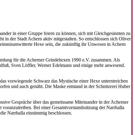
nder in einer Gruppe feiern zu können, sich mit Gleichgesinnten zu
t in der Stadt Achern aktiv mitgestalten. So entschlossen sich Oliver
eheimnisumwitterte Hexe sein, die zukünftig ihr Unwesen in Achern
mmlung für die Acherner Grindehexen 1990 e.V. zusammen. Als
dfuß, Sven Löffler, Werner Edelmann und einige mehr anwesend.
e das vorwiegende Schwarz das Mystische einer Hexe unterstreichen
rfen und auch genäht. Die Maske entstand in der Schnitzerei Huber
tensive Gespräche über das gemeinsame Miteinander in der Acherner
ht voranzutreiben. Bei einer Gesamtvorstandssitzung der Narrhalla
ie Narrhalla einstimmig beschlossen.