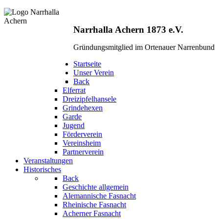
Narrhalla Achern 1873 e.V.
Gründungsmitglied im Ortenauer Narrenbund
Startseite
Unser Verein
Back
Elferrat
Dreizipfelhansele
Grindehexen
Garde
Jugend
Förderverein
Vereinsheim
Partnerverein
Veranstaltungen
Historisches
Back
Geschichte allgemein
Alemannische Fasnacht
Rheinische Fasnacht
Acherner Fasnacht