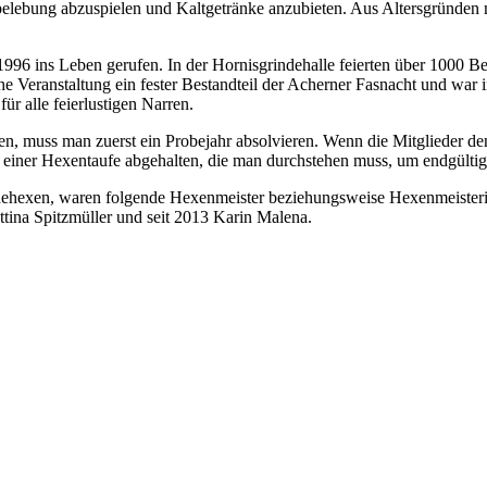
lebung abzuspielen und Kaltgetränke anzubieten. Aus Altersgründen 
96 ins Leben gerufen. In der Hornisgrindehalle feierten über 1000 Bes
e Veranstaltung ein fester Bestandteil der Acherner Fasnacht und war
ür alle feierlustigen Narren.
muss man zuerst ein Probejahr absolvieren. Wenn die Mitglieder den
 einer Hexentaufe abgehalten, die man durchstehen muss, um endgült
ndehexen, waren folgende Hexenmeister beziehungsweise Hexenmeister
tina Spitzmüller und seit 2013 Karin Malena.