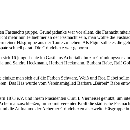
en Fastnachtsgruppe. Grundgedanke war vor allem, die Fasnacht miteina
cht mehr nur Teilnehmer an der Fastnacht sein, man wollte die Fastnach
orm einer Häsgruppe aus der Taufe zu heben. Als Figur sollte es die g
pate schnell parat. Die Grindehexe war geboren.
n sich 16 junge Leute im Gasthaus Achertalbahn zur Gründungsversa
nja und Sandra Heckmann, Herbert Heckmann, Barbara Rabe, Ralf Gol
e einigte man sich auf die Farben Schwarz, Weiß und Rot. Dabei sollt
ieren. Das Häs wurde vom Vereinsmitglied Barbara „Bärbel“ Rabe entwo
rn 1873 e.V. und ihrem Präsidenten Curti I. Vierneisel genutzt, um in
chern anzuschließen, um so mit vereinter Kraft die städtische Fastnac
nd die Aufnahme der Acherner Grindehexen als zweite Häsgruppe in d