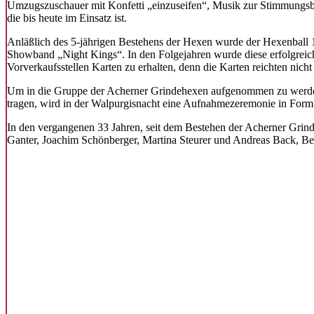
Umzugszuschauer mit Konfetti „einzuseifen“, Musik zur Stimmungsbe
die bis heute im Einsatz ist.
Anläßlich des 5-jährigen Bestehens der Hexen wurde der Hexenball 19
Showband „Night Kings“. In den Folgejahren wurde diese erfolgreich
Vorverkaufsstellen Karten zu erhalten, denn die Karten reichten nicht f
Um in die Gruppe der Acherner Grindehexen aufgenommen zu werden, 
tragen, wird in der Walpurgisnacht eine Aufnahmezeremonie in Form
In den vergangenen 33 Jahren, seit dem Bestehen der Acherner Gri
Ganter, Joachim Schönberger, Martina Steurer und Andreas Back, Bet