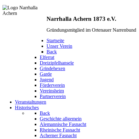
Narrhalla Achern 1873 e.V.
Gründungsmitglied im Ortenauer Narrenbund
Startseite
Unser Verein
Back
Elferrat
Dreizipfelhansele
Grindehexen
Garde
Jugend
Förderverein
Vereinsheim
Partnerverein
Veranstaltungen
Historisches
Back
Geschichte allgemein
Alemannische Fasnacht
Rheinische Fasnacht
Acherner Fasnacht