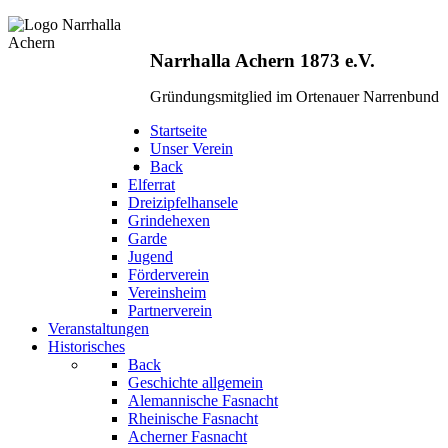
Narrhalla Achern 1873 e.V.
Gründungsmitglied im Ortenauer Narrenbund
Startseite
Unser Verein
Back
Elferrat
Dreizipfelhansele
Grindehexen
Garde
Jugend
Förderverein
Vereinsheim
Partnerverein
Veranstaltungen
Historisches
Back
Geschichte allgemein
Alemannische Fasnacht
Rheinische Fasnacht
Acherner Fasnacht