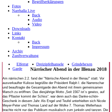
Begriffserklärungen
Fotos
Narrhalla Live
Back
Audio
Video
Downloads
Links
Kontakt
Back
Impressum
Archiv
Zunftverwaltung
Elferrat
Dreizipfelhansele
Grindehexen
Garde
Närrischer Abend in der Illenau 2018
Am närrischen 2.2. fand der "Närrische Abend in der Illenau'" statt. Vor
ausverkaufter Kulisse begrüßte der Präsident Ralph I. die Narrenschar
und beauftragte die Gesamtgarde den Abend mit ihrem gemeinsamen
Marsch zu eröffnen. Das diesjährige Motto
„Seit 1567 ist´s gewiss, auf
das Pflaster kommt der Schiss“. war denn auch das Danke-schön-
Geschenk in diesem Jahr.
Als Engel und Teufel unterhielten sich Nicole
Meyer-Peter und Thomas Land auf der Wolke 7. Thomas Wellerhaus
brachte nicht nur das Publikum musikalisch zum junkeln und tanzen. Die