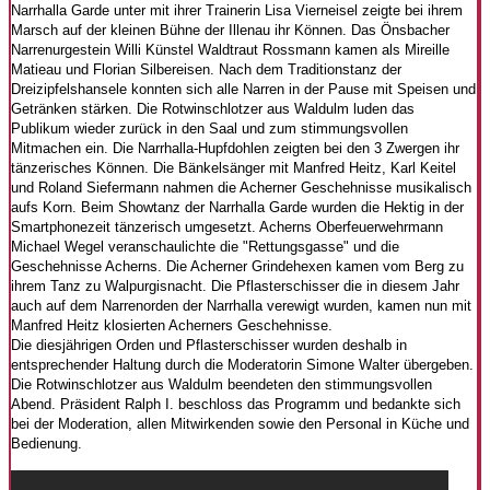
Narrhalla Garde unter mit ihrer Trainerin Lisa Vierneisel zeigte bei ihrem
Marsch auf der kleinen Bühne der Illenau ihr Können. Das Önsbacher
Narrenurgestein Willi Künstel Waldtraut Rossmann kamen als Mireille
Matieau und Florian Silbereisen. Nach dem Traditionstanz der
Dreizipfelshansele konnten sich alle Narren in der Pause mit Speisen und
Getränken stärken. Die Rotwinschlotzer aus Waldulm luden das
Publikum wieder zurück in den Saal und zum stimmungsvollen
Mitmachen ein. Die Narrhalla-Hupfdohlen zeigten bei den 3 Zwergen ihr
tänzerisches Können. Die Bänkelsänger mit Manfred Heitz, Karl Keitel
und Roland Siefermann nahmen die Acherner Geschehnisse musikalisch
aufs Korn. Beim Showtanz der Narrhalla Garde wurden die Hektig in der
Smartphonezeit tänzerisch umgesetzt. Acherns Oberfeuerwehrmann
Michael Wegel veranschaulichte die "Rettungsgasse" und die
Geschehnisse Acherns. Die Acherner Grindehexen kamen vom Berg zu
ihrem Tanz zu Walpurgisnacht. Die Pflasterschisser die in diesem Jahr
auch auf dem Narrenorden der Narrhalla verewigt wurden, kamen nun mit
Manfred Heitz klosierten Acherners Geschehnisse.
Die diesjährigen Orden und Pflasterschisser wurden deshalb in
entsprechender Haltung durch die Moderatorin Simone Walter übergeben.
Die Rotwinschlotzer aus Waldulm beendeten den stimmungsvollen
Abend. Präsident Ralph I. beschloss das Programm und bedankte sich
bei der Moderation, allen Mitwirkenden sowie den Personal in Küche und
Bedienung.