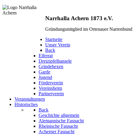
Narrhalla Achern 1873 e.V.
Gründungsmitglied im Ortenauer Narrenbund
Startseite
Unser Verein
Back
Elferrat
Dreizipfelhansele
Grindehexen
Garde
Jugend
Förderverein
Vereinsheim
Partnerverein
Veranstaltungen
Historisches
Back
Geschichte allgemein
Alemannische Fasnacht
Rheinische Fasnacht
Acherner Fasnacht