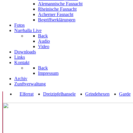
Alemannische Fasnacht
Rheinische Fasnacht
Acherner Fasnacht
Begriffserklärungen
Fotos
Narrhalla Live
Back
Audio
Video
Downloads
Links
Kontakt
Back
Impressum
Archiv
Zunftverwaltung
Elferrat
Dreizipfelhansele
Grindehexen
Garde