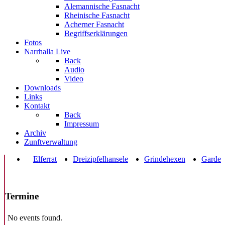
Alemannische Fasnacht
Rheinische Fasnacht
Acherner Fasnacht
Begriffserklärungen
Fotos
Narrhalla Live
Back
Audio
Video
Downloads
Links
Kontakt
Back
Impressum
Archiv
Zunftverwaltung
Elferrat
Dreizipfelhansele
Grindehexen
Garde
Termine
No events found.