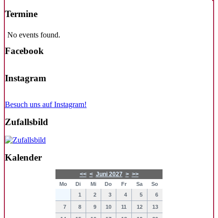
Termine
No events found.
Facebook
Instagram
Besuch uns auf Instagram!
Zufallsbild
Kalender
<<
<
Juni 2027
>
>>
Mo
Di
Mi
Do
Fr
Sa
So
1
2
3
4
5
6
7
8
9
10
11
12
13