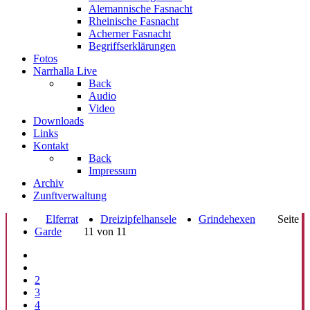
Alemannische Fasnacht
Rheinische Fasnacht
Acherner Fasnacht
Begriffserklärungen
Fotos
Narrhalla Live
Back
Audio
Video
Downloads
Links
Kontakt
Back
Impressum
Archiv
Zunftverwaltung
Elferrat
Dreizipfelhansele
Grindehexen
Seite
Garde
11 von 11
2
3
4